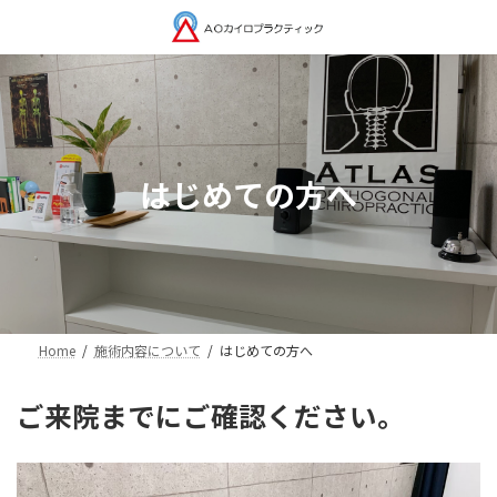
コ
ナ
ン
ビ
テ
ゲ
ン
ー
ツ
シ
へ
ョ
ス
ン
キ
に
はじめての方へ
ッ
移
プ
動
Home
施術内容について
はじめての方へ
ご来院までにご確認ください。