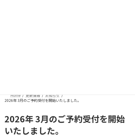
コ
ナ
ン
ビ
テ
ゲ
ン
ー
ツ
シ
へ
ョ
ス
ン
キ
に
更新情報
ッ
移
プ
動
Home
更新情報
お知らせ
2026年 3月のご予約受付を開始いたしました。
2026年 3月のご予約受付を開始
いたしました。